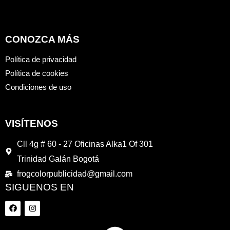
CONOZCA MÁS
Política de privacidad
Política de cookies
Condiciones de uso
VISÍTENOS
Cll 4g # 60 - 27 Oficinas Alka1 Of 301
Trinidad Galán Bogotá
frogcolorpublicidad@gmail.com
SIGUENOS EN
F
I
a
n
c
s
e
t