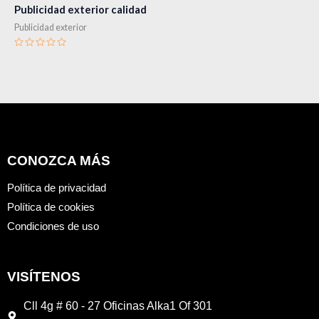
Publicidad exterior calidad
Publicidad exterior
Valorado
en
0
de
5
CONOZCA MÁS
Política de privacidad
Política de cookies
Condiciones de uso
VISÍTENOS
Cll 4g # 60 - 27 Oficinas Alka1 Of 301