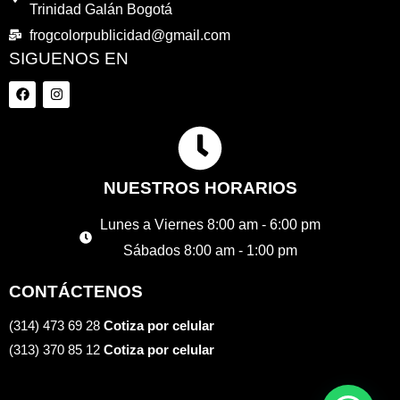
Trinidad Galán Bogotá
frogcolorpublicidad@gmail.com
SIGUENOS EN
F
I
a
n
c
s
e
t
b
a
o
g
o
r
k
a
NUESTROS HORARIOS
m
Lunes a Viernes 8:00 am - 6:00 pm
Sábados 8:00 am - 1:00 pm
CONTÁCTENOS
(314) 473 69 28
Cotiza por celular
(313) 370 85 12
Cotiza por celular