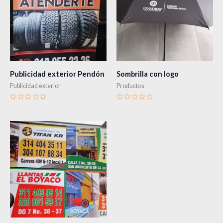
Publicidad exterior Pendón
Sombrilla con logo
Publicidad exterior
Productos
Valorado
Valorado
en
en
0
0
de
de
5
5