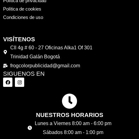
Política de privacidad
Política de cookies
Condiciones de uso
VISÍTENOS
Cll 4g # 60 - 27 Oficinas Alka1 Of 301
Trinidad Galán Bogotá
frogcolorpublicidad@gmail.com
SIGUENOS EN
F
I
a
n
c
s
e
t
b
a
o
g
o
r
k
a
NUESTROS HORARIOS
m
Lunes a Viernes 8:00 am - 6:00 pm
Sábados 8:00 am - 1:00 pm