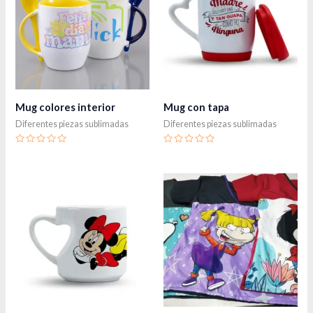
Mug colores interior
Mug con tapa
Diferentes piezas sublimadas
Diferentes piezas sublimadas
Valorado
Valorado
en
en
0
0
de
de
5
5