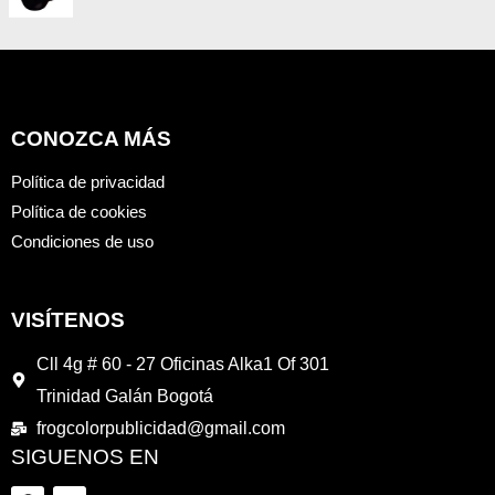
0
a
V
d
d
a
e
o
l
5
e
o
n
r
0
a
d
d
e
o
5
CONOZCA MÁS
e
n
0
Política de privacidad
d
e
Política de cookies
5
Condiciones de uso
VISÍTENOS
Cll 4g # 60 - 27 Oficinas Alka1 Of 301
Trinidad Galán Bogotá
frogcolorpublicidad@gmail.com
SIGUENOS EN
F
I