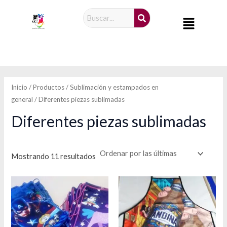
Sorted
Ir
by
Menú
latest
al
contenido
Inicio
/
Productos
/
Sublimación y estampados en
general
/ Diferentes piezas sublimadas
Diferentes piezas sublimadas
Mostrando 11 resultados