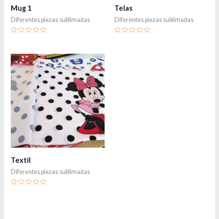
Mug 1
Telas
Diferentes piezas sublimadas
Diferentes piezas sublimadas
Valorado
Valorado
en
en
0
0
de
de
5
5
Textil
Diferentes piezas sublimadas
Valorado
en
0
de
5