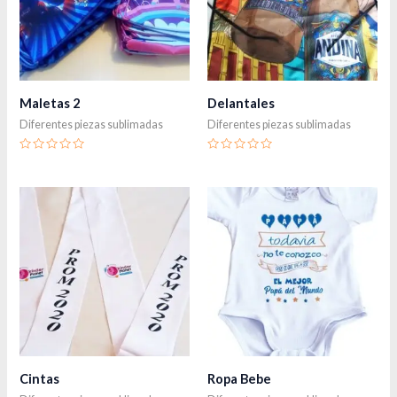
Maletas 2
Delantales
Diferentes piezas sublimadas
Diferentes piezas sublimadas
Valorado
Valorado
en
en
0
0
de
de
5
5
Cintas
Ropa Bebe