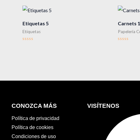
Etiquetas 5
Carnets 
Etiquetas
Papelería C
Valorado
Valorado
en
en
0
0
de
de
5
5
CONOZCA MÁS
VISÍTENOS
Política de privacidad
Política de cookies
Condiciones de uso