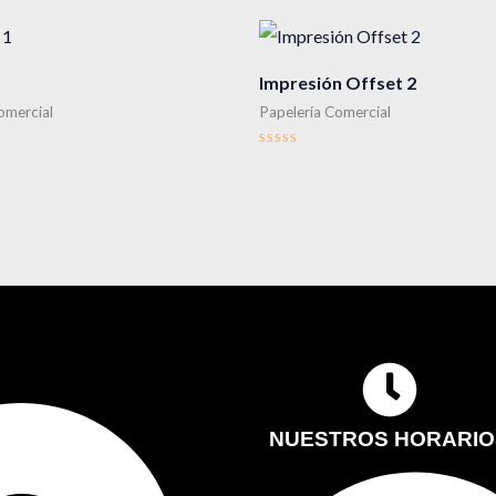
1
Impresión Offset 2
omercial
Papelería Comercial
Valorado
en
0
de
5
NUESTROS HORARIO