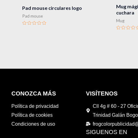
Mug mágic
Pad mouse circulares logo
cuchara
Pad mouse
Mug
Valorado
en
Valorado
0
en
de
0
5
de
5
CONOZCA MÁS
VISÍTENOS
Política de privacidad
Cll 4g # 60 - 27 Ofic
Política de cookies
Trinidad Galán Bogo
Condiciones de uso
frogcolorpublicida
SIGUENOS EN