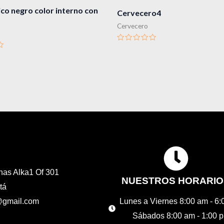
o negro color interno con
Cervecero4
Cervecero
Valorado
en
0
de
5
inas Alka1 Of 301
NUESTROS HORARIO
tá
d@gmail.com
Lunes a Viernes 8:00 am - 6
Sábados 8:00 am - 1:00 