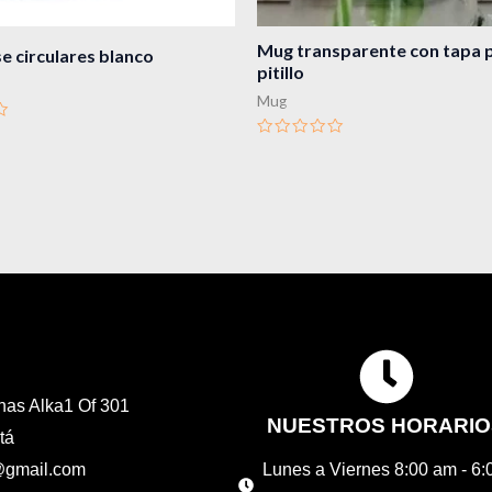
Mug transparente con tapa 
 circulares blanco
pitillo
Mug
Valorado
en
0
de
5
inas Alka1 Of 301
NUESTROS HORARIO
tá
d@gmail.com
Lunes a Viernes 8:00 am - 6