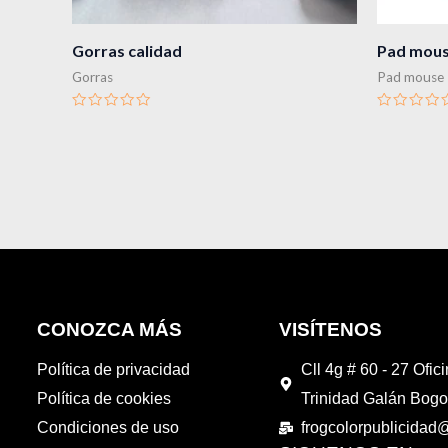
Gorras calidad
Pad mouse
Gorras
Pad mouse
Valorado
Valorado
en
en
0
0
de
de
5
5
CONOZCA MÁS
VISÍTENOS
Política de privacidad
Cll 4g # 60 - 27 Ofic
Política de cookies
Trinidad Galán Bogo
Condiciones de uso
frogcolorpublicida