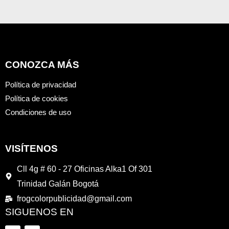
0
de
5
CONOZCA MÁS
Política de privacidad
Política de cookies
Condiciones de uso
VISÍTENOS
Cll 4g # 60 - 27 Oficinas Alka1 Of 301
Trinidad Galán Bogotá
frogcolorpublicidad@gmail.com
SIGUENOS EN
F
I