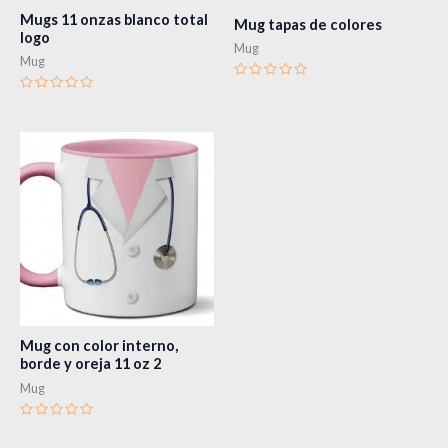
Mugs 11 onzas blanco total
Mug tapas de colores
logo
Mug
Mug
Valorado
en
Valorado
0
en
de
0
5
de
5
Mug con color interno,
borde y oreja 11 oz 2
Mug
Valorado
en