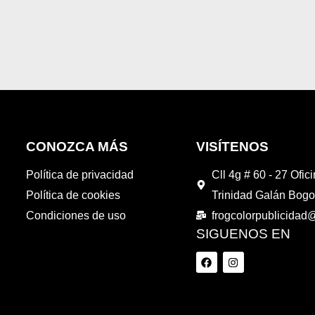
de
Valorado
5
en
0
de
5
CONOZCA MÁS
VISÍTENOS
Política de privacidad
Cll 4g # 60 - 27 Ofic
Política de cookies
Trinidad Galán Bogo
Condiciones de uso
frogcolorpublicida
SIGUENOS EN
F
I
a
n
c
s
e
t
b
a
o
g