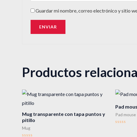
Guardar mi nombre, correo electrónico y sitio w
Productos relacion
Pad mouse
Mug transparente con tapa puntos y
Pad mouse
pitillo
Valorado
Mug
en
0