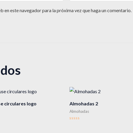
eb en este navegador para la próxima vez que haga un comentario.
ados
 circulares logo
Almohadas 2
Almohadas
Valorado
en
0