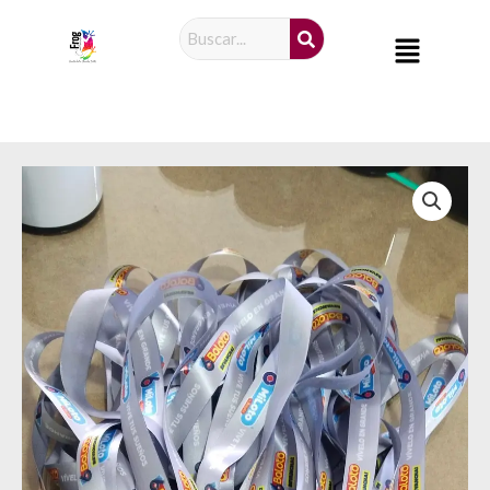
Ir
Menú
al
contenido