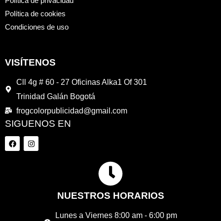
Política de privacidad
Política de cookies
Condiciones de uso
VISÍTENOS
Cll 4g # 60 - 27 Oficinas Alka1 Of 301
Trinidad Galán Bogotá
frogcolorpublicidad@gmail.com
SIGUENOS EN
F
I
a
n
c
s
e
t
b
a
o
g
o
r
k
a
NUESTROS HORARIOS
m
Lunes a Viernes 8:00 am - 6:00 pm