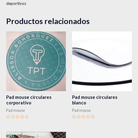
deportivos
Productos relacionados
Pad mouse circulares
Pad mouse circulares
corporativo
blanco
Pad mouse
Pad mouse
Valorado
Valorado
en
en
0
0
de
de
5
5