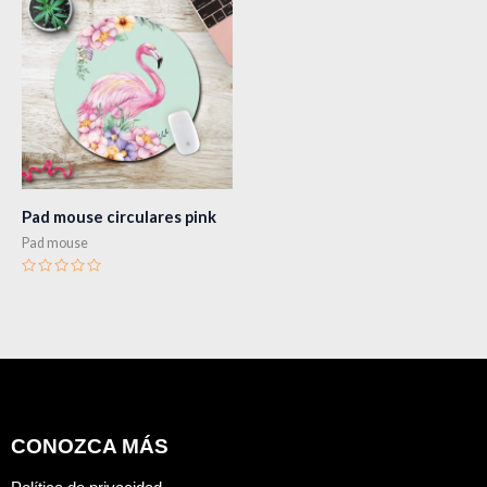
Pad mouse circulares pink
Pad mouse
Valorado
en
0
de
5
CONOZCA MÁS