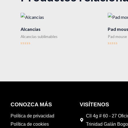
Alcancías
Pad mouse
Alcancías sublimables
Pad mouse
Valorado
Valorado
en
en
0
0
de
de
5
5
CONOZCA MÁS
VISÍTENOS
Política de privacidad
Cll 4g # 60 - 27 Ofic
Política de cookies
Trinidad Galán Bogo