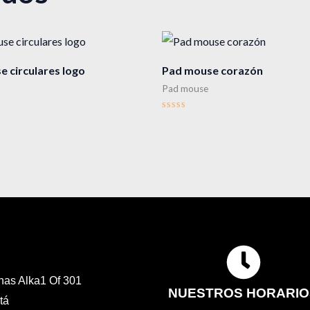
 circulares logo
Pad mouse corazón
Pad mouse
Valorado
en
0
de
5
inas Alka1 Of 301
NUESTROS HORARIO
tá