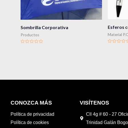
Esferos c
Sombrilla Corporativa
Material P.
Productos
Valorado
Valorado
en
en
0
0
de
de
5
5
CONOZCA MÁS
VISÍTENOS
Política de privacidad
Cll 4g # 60 - 27 Ofic
Política de cookies
Trinidad Galán Bogo